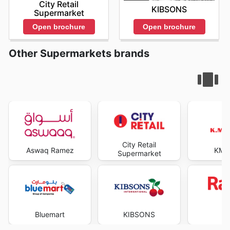
City Retail
KIBSONS
Supermarket
Open brochure
Open brochure
Other Supermarkets brands
City Retail
Aswaq Ramez
KM T
Supermarket
Bluemart
KIBSONS
R