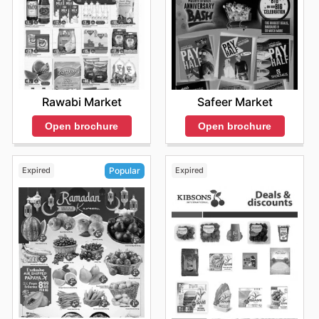
Rawabi Market
Safeer Market
Open brochure
Open brochure
Expired
Expired
Popular