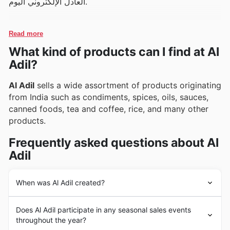
العادل الإلكتروني اليوم.
Read more
What kind of products can I find at Al
Adil?
Al Adil
sells a wide assortment of products originating
from India such as condiments, spices, oils, sauces,
canned foods, tea and coffee, rice, and many other
products.
Frequently asked questions about Al
Adil
When was Al Adil created?
Al Adil
was founded in 1984 from the morning of
Does Al Adil participate in any seasonal sales events
Dhananjai Datar, who came to Dubai from India and
throughout the year?
together with his father opened a small store. Since its