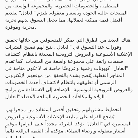
المنتظمة، والخصومات الحصرية، والمجموعة الواسعة من
المنتجات عالية الجودة وبأسعار معقولة. تلتزم "العادل" بتقديم
أفضل قيمة ممكنة لعملائها، مما يجعل التسوق لديهم تجربة
مجزية وموفرة.
هناك العديد من الطرق التي يمكن للمتسوقين من خلالها تحقيق
وفورات عند التسوق في "العادل". يتيح لهم تصفح النشرات
الإعلانية الأسبوعية والعروض الترويجية المحدثة بانتظام اكتشاف
صفقات رائعة على مجموعة واسعة من المنتجات. كما تقدم
"العادل" كوبونات رقمية وعروضًا خاصة قد لا تكون متاحة في
المتاجر الفعلية. يُنصح بشدة بالتحقق من موقعهم الإلكتروني
الرسمي أو تطبيقهم بانتظام لاكتشاف أحدث الخصومات
والعروض الترويجية الموسمية، بالإضافة إلى الاستفادة من برامج
الولاء والمكافآت الحصرية المتاحة لأعضاء "العادل".
لتخطيط مشترياتهم وتحقيق أقصى استفادة من مدخراتهم،
يُشجع القراء على متابعة الإعلانات الأسبوعية والعروض
المستمرة في "العادل". تؤكد الشركة مجدداً على التزامها بتوفير
أسعار معقولة وإرضاء العملاء، مؤكدة أن القيمة الرائعة دائماً
في متناول اليد.