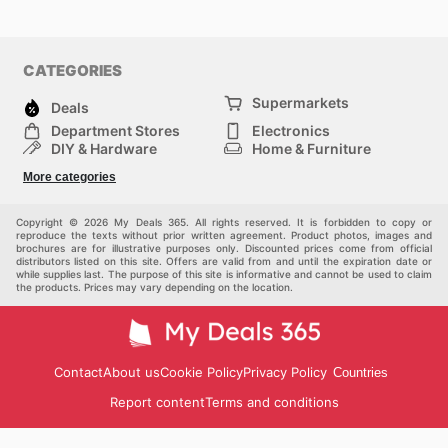
CATEGORIES
Supermarkets
Deals
Department Stores
Electronics
DIY & Hardware
Home & Furniture
Fashion
Health & Beauty
More categories
Sports
Automotive
Kids
Others
Copyright © 2026 My Deals 365. All rights reserved. It is forbidden to copy or
reproduce the texts without prior written agreement. Product photos, images and
brochures are for illustrative purposes only. Discounted prices come from official
distributors listed on this site. Offers are valid from and until the expiration date or
while supplies last. The purpose of this site is informative and cannot be used to claim
the products. Prices may vary depending on the location.
Contact
About us
Cookie Policy
Privacy Policy
Countries
Report content
Terms and conditions