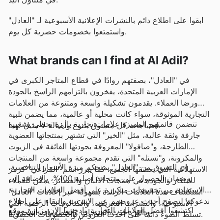
ابقوا على اطلاع دائم بالنشرات الإعلانية الأسبوعية لـ "العادل"
واستمتعوا بخصومات حصرية كل يوم.
What brands can I find at Al Adil?
في "العادل"، بصفتهم روادًا في قطاع المتاجر الكبرى في
الإمارات العربية المتحدة، يفخرون بالتزامهم الراسخ بالجودة
ورضا العملاء. يقدمون تشكيلة واسعة ومتنوعة من العلامات
التجارية الموثوقة، سواء كانت محلية أو عالمية، مما يضمن تلبية
تتضمن قائمتهم المميزة علامات تجارية بارزة تحظى بشعبية
احتياجات كل متسوق بتنوع وأصالة لا مثيل لهما.
جارفة وثقة عالية، مثل "الخير" التي تشتهر بمنتجاتها العضوية
الطازجة، و"صافولا" المعروفة بجودتها الفائقة في الزيوت
والمكرونة، و"نستله" التي تقدم مجموعة واسعة من المنتجات
إن التسوق من "العادل" يمنحكم ميزة الأسعار التنافسية،
الاستهلاكية التي يعشقها الجميع. كما يبرز اسم "المراعي" كرمز
وضمان الحصول على منتجات أصلية 100%، بالإضافة إلى
للابتكار والجودة في منتجات الألبان والعصائر. يمكن للعملاء
الاستفادة من تخفيضات متكررة على أفضل العلامات التجارية.
استكشاف هذه العلامات الرائدة بسهولة عبر إعلانات "العادل"
ندعوكم لتصفح أحدث عروضهم عبر الإنترنت والبقاء على اطلاع
الأسبوعية، والنشرات التعريفية، والكتالوجات الرقمية التي
اكتشفوا أفضل العلامات التجارية وادخروا الآن بزيارة موقع
دائم بأحدث المنتجات والخصومات المحدودة.
تسلط الضوء دائمًا على أحدث العروض والخصومات الحصرية.