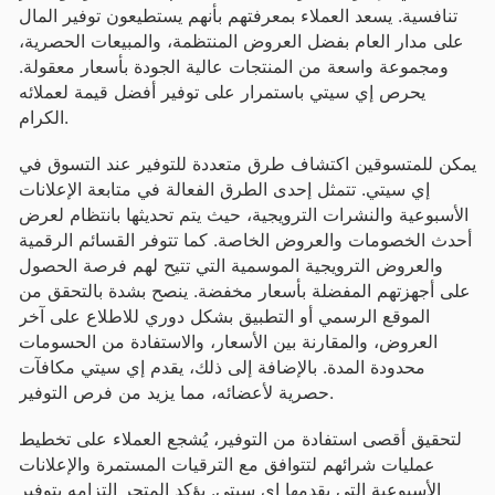
تنافسية. يسعد العملاء بمعرفتهم بأنهم يستطيعون توفير المال
على مدار العام بفضل العروض المنتظمة، والمبيعات الحصرية،
ومجموعة واسعة من المنتجات عالية الجودة بأسعار معقولة.
يحرص إي سيتي باستمرار على توفير أفضل قيمة لعملائه
الكرام.
يمكن للمتسوقين اكتشاف طرق متعددة للتوفير عند التسوق في
إي سيتي. تتمثل إحدى الطرق الفعالة في متابعة الإعلانات
الأسبوعية والنشرات الترويجية، حيث يتم تحديثها بانتظام لعرض
أحدث الخصومات والعروض الخاصة. كما تتوفر القسائم الرقمية
والعروض الترويجية الموسمية التي تتيح لهم فرصة الحصول
على أجهزتهم المفضلة بأسعار مخفضة. ينصح بشدة بالتحقق من
الموقع الرسمي أو التطبيق بشكل دوري للاطلاع على آخر
العروض، والمقارنة بين الأسعار، والاستفادة من الحسومات
محدودة المدة. بالإضافة إلى ذلك، يقدم إي سيتي مكافآت
حصرية لأعضائه، مما يزيد من فرص التوفير.
لتحقيق أقصى استفادة من التوفير، يُشجع العملاء على تخطيط
عمليات شرائهم لتتوافق مع الترقيات المستمرة والإعلانات
الأسبوعية التي يقدمها إي سيتي. يؤكد المتجر التزامه بتوفير