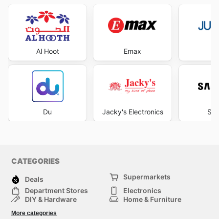
Al Hoot
Emax
J
Du
Jacky's Electronics
Sa
CATEGORIES
Supermarkets
Deals
Department Stores
Electronics
DIY & Hardware
Home & Furniture
Fashion
Health & Beauty
More categories
Sports
Automotive