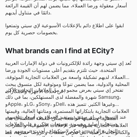
أسعار معقولة ورضا العملاء، مما يضمن لهم أن القيمة الرائعة
دائمًا في متناول أيديهم.
ابقوا على اطلاع دائم بالإعلانات الأسبوعية لإي سيتي وتمتعوا
بخصومات حصرية كل يوم.
What brands can I find at ECity?
تُعد إي سيتي وجهة رائدة للإلكترونيات في دولة الإمارات العربية
المتحدة، حيث تلتزم بتقديم أعلى مستويات الجودة ورضا
العملاء. لديهم تشكيلة واسعة من العلامات التجارية الموثوقة،
المحلية والدولية، مما يضمن تنوعًا وموثوقية لكل متسوق يبحث
تفتخر إي سيتي بعرض مجموعة من العلامات التجارية الأكثر
عن أحدث الأجهزة والابتكارات.
شهرة والمفضلة لدى المستهلكين، بما في ذلك Samsung،
وApple، وLG، وSony، وDell، وغيرها الكثير. تتميز هذه
العلامات التجارية بابتكاراتها المستمرة، ومتانتها العالية، وقيمتها
عند التسوق في إي سيتي، يستفيد العملاء من أسعار تنافسية،
الممتازة، وشعبيتها الواسعة. يمكن للعملاء استكشاف هذه
ومنتجات أصلية مضمونة، ومبيعات متكررة على العلامات
العلامات التجارية بسهولة عبر الإعلانات الأسبوعية، والنشرات،
التجارية الرائدة. ندعوكم لاستكشاف أحدث عروضهم عبر
والكتالوجات الرقمية التي تعرض صفقات وعروضًا حصرية، مما