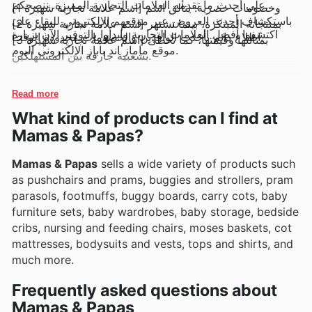
على أحدث ما تقدمه العلامات التجارية المميزة. ننصحكم
وخصومات حصرية. يتألق اسم [اسم علامة تجارية شهيرة 1]
باستكشاف أحدث العروض عبر موقعهم الإلكتروني للبقاء على
بمنتجاته المبتكرة، بينما تشتهر [اسم علامة تجارية شهيرة 2]
اكتشفوا أفضل العلامات التجارية وابدأوا بالتوفير الآن بزيارة
اطلاع دائم بأحدث الوافدين والخصومات محدودة الوقت.
بمتانتها وقيمتها، كما تحظى [اسم علامة تجارية شهيرة 3]
موقع ماماز اند باباز الإلكتروني اليوم.
بشعبية جارفة بين المستهلكين.
Read more
What kind of products can I find at
Mamas & Papas?
Mamas & Papas
sells a wide variety of products such
as pushchairs and prams, buggies and strollers, pram
parasols, footmuffs, buggy boards, carry cots, baby
furniture sets, baby wardrobes, baby storage, bedside
cribs, nursing and feeding chairs, moses baskets, cot
mattresses, bodysuits and vests, tops and shirts, and
much more.
Frequently asked questions about
Mamas & Papas