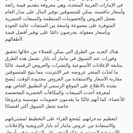
في الإمارات العربية المتحدة، وهي معروفة بتقديم قيمة رائعة
وأسعار تنافسية. يمكن للمتسوقين توفير المال على مدار العام
بفضل العروض والخصومات المنتظمة والمبيعات الحصرية
المتوفرة على مجموعة واسعة من المنتجات عالية الجودة
وبأسعار معقولة. يحرصون دائمًا على توفير أفضل قيمة
لأطفالهم.
هناك العديد من الطرق التي يمكن للعملاء من خلالها تحقيق
وفورات عند التسوق في ماماز أند باباز. تشمل هذه الطرق
متابعة الإعلانات الأسبوعية والنشرات والعروض الرقمية. غالبًا
ما تُحدّث المتجر عروضه عبر الإنترنت، مما يتيح للمتسوقين
مقارنة الأسعار والاستفادة من العروض محدودة الوقت. يُنصح
بشدة بالاطلاع على الموقع الرسمي أو التطبيق الخاص بهم
لمعرفة أحدث المبيعات والمكافآت الحصرية المخصصة
للأعضاء. كما أنهم غالبًا ما يقدمون خصومات موسمية وعروضًا
خاصة تجعل التسوق أكثر اقتصادًا.
لتعظيم مدخراتهم، يُشجع القراء على التخطيط لمشترياتهم
والاستفادة من عروض ماماز أند باباز الترويجية والإعلانات
الأسبوعية المستمرة. تؤكد المتجر على التزامه بتوفير أسعار