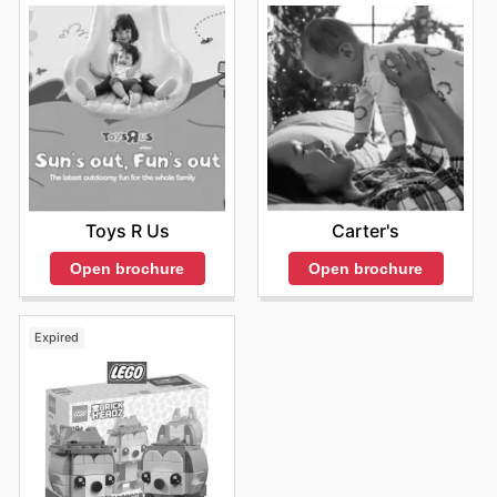
Toys R Us
Carter's
Open brochure
Open brochure
Expired