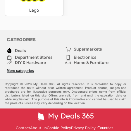
Lego
CATEGORIES
Supermarkets
Deals
Department Stores
Electronics
DIY & Hardware
Home & Furniture
Fashion
Health & Beauty
More categories
Sports
Automotive
Kids
Others
Copyright © 2026 My Deals 365. All rights reserved. It is forbidden to copy or
reproduce the texts without prior written agreement. Product photos, images and
brochures are for illustrative purposes only. Discounted prices come from official
distributors listed on this site. Offers are valid from and until the expiration date or
while supplies last. The purpose of this site is informative and cannot be used to claim
the products. Prices may vary depending on the location.
Contact
About us
Cookie Policy
Privacy Policy
Countries