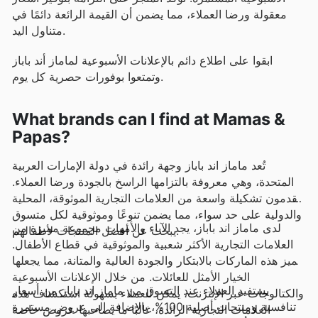
معقولة ورضا العملاء، مما يضمن أن القيمة الرائعة دائمًا في
متناول اليد.
ابقوا على اطلاع دائم بالإعلانات الأسبوعية لماماز أند باباز
وتمتعوا بوفورات حصرية كل يوم.
What brands can I find at Mamas &
Papas?
تُعد ماماز اند باباز وجهة رائدة في دولة الإمارات العربية
المتحدة، وهي معروفة بالتزامها الراسخ بالجودة ورضا العملاء.
يقدمون تشكيلة واسعة من العلامات التجارية الموثوقة، المحلية
والدولية على حد سواء، مما يضمن تنوعًا وموثوقية لكل متسوق
لدى ماماز اند باباز، يجد الآباء والأمهات مجموعة مميزة من
يبحث عن أفضل المنتجات لأطفالهم.
العلامات التجارية الأكثر شعبية والموثوقية في قطاع الأطفال.
تتميز هذه الماركات بالابتكار والجودة العالية والمتانة، مما يجعلها
الخيار الأمثل للعائلات. من خلال الإعلانات الأسبوعية
يستفيد العملاء عند التسوق من ماماز اند باباز من أسعار
والكتالوجات عبر الإنترنت، يمكن للعملاء بسهولة استكشاف هذه
تنافسية ومنتجات أصلية 100%، بالإضافة إلى عروض مستمرة
العلامات التجارية الرائدة، غالبًا ما يصاحبها عروض خاصة