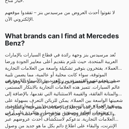
خيار متاح.
لا تفوتوا أحدث العروض من مرسيدس بنز – تفقدوا موقعهم
الإلكتروني الآن.
What brands can I find at Mercedes
Benz?
تُعد مرسيدس بنز وجهة رائدة في قطاع السيارات بالإمارات
العربية المتحدة، حيث تلتزم بتقديم أعلى معايير الجودة ورضا
العملاء. يفتخرون بتوفير تشكيلة واسعة من العلامات التجارية
الموثوقة، سواء كانت محلية أو عالمية، مما يضمن تلبية
ضمن مجموعتهم المتميزة، يبرز العديد من الأسماء اللامعة في
احتياجات جميع المتسوقين وتوفير خيارات متنوعة وموثوقة.
عالم السيارات. تتميز هذه العلامات التجارية بالابتكار المستمر،
والمتانة الفائقة، والقيمة الاستثنائية التي تقدمها، بالإضافة إلى
شعبيتها الواسعة بين العملاء. يمكن للزبائن التعرف بسهولة على
يستفيد العملاء عند التسوق من مرسيدس بنز بأسعار تنافسية،
هذه الماركات الرائدة من خلال الإعلانات الأسبوعية، والنشرات،
ومنتجات أصلية مضمونة، وتخفيضات متكررة على أرقى
والكتالوجات الإلكترونية التي تعرض عروضًا خاصة وحصرية.
العلامات التجارية. ندعوكم لاستكشاف أحدث عروضهم عبر
الإنترنت، والبقاء على اطلاع دائم بكل ما هو جديد من وصول