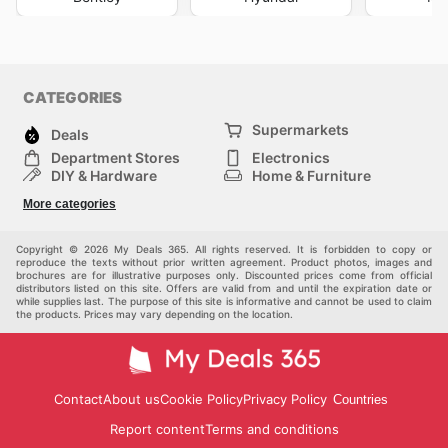
CATEGORIES
Supermarkets
Deals
Department Stores
Electronics
DIY & Hardware
Home & Furniture
Fashion
Health & Beauty
More categories
Sports
Automotive
Kids
Others
Copyright © 2026 My Deals 365. All rights reserved. It is forbidden to copy or
reproduce the texts without prior written agreement. Product photos, images and
brochures are for illustrative purposes only. Discounted prices come from official
distributors listed on this site. Offers are valid from and until the expiration date or
while supplies last. The purpose of this site is informative and cannot be used to claim
the products. Prices may vary depending on the location.
Contact
About us
Cookie Policy
Privacy Policy
Countries
Report content
Terms and conditions