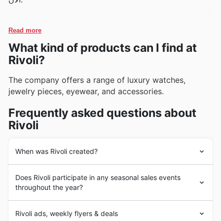
Read more
What kind of products can I find at
Rivoli?
The company offers a range of luxury watches,
jewelry pieces, eyewear, and accessories.
Frequently asked questions about
Rivoli
When was Rivoli created?
The
Rivoli
company was officially established more than
Does Rivoli participate in any seasonal sales events
30 years ago. Over the last three decades, it has
throughout the year?
established a wide footprint, serving its customers
across the UAE, Oman, Qatar and Bahrain offering a
نعم، تشارك ريفولي في العديد من الفعاليات الموسمية للعروض
diverse portfolio of over 100 prestigious international
Rivoli ads, weekly flyers & deals
والتخفيضات على مدار العام في دولة الإمارات العربية المتحدة،
brands. Today,
Rivoli
has become one of the largest