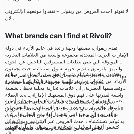
لا تفوتوا أحدث العروض من ريفولي – تفقدوا موقعهم الإلكتروني
الآن.
What brands can I find at Rivoli?
تقدم ريفولي، بصفتها وجهة رائدة في عالم الأزياء في دولة
الإمارات العربية المتحدة، مجموعة واسعة من العلامات التجارية
الموثوقة التي تلبي تطلعات المتسوقين الباحثين عن الجودة
والتميز. يلتزمون بتقديم تجربة تسوق استثنائية، حيث يجمعون
يفخرون بتقديم تشكيلة متميزة تضم أبرز الأسماء في صناعة
بين الأناقة والابتكار، مما يضمن أن كل قطعة تحمل اسم علامة
الأزياء، من علامات تجارية عالمية معروفة بابتكاراتها المستمرة
تجارية مرموقة تجسد حرفية عالية وقيمة استثنائية.
وتصاميمها العصرية، إلى علامات تجارية محلية تحظى بشعبية
واسعة لقدرتها على فهم ذوق المستهلك الإماراتي. يجد العملاء
يضمن التسوق في ريفولي حصول العملاء على منتجات أصلية
سهولة في اكتشاف هذه العلامات التجارية المتميزة عبر
بأسعار تنافسية، مع فرص متعددة للاستفادة من التخفيضات
النشرات الأسبوعية، والكتالوجات الرقمية، وصفحات العروض
والعروض الترويجية التي تقدمها العلامات التجارية الرائدة.
الخاصة، التي تسلط الضوء باستمرار على أحدث المنتجات
يدعوكم لاستكشاف أحدث العروض عبر الإنترنت، ومواكبة كل
وأفضل الصفقات.
اكتشفوا أفضل العلامات التجارية في ريفولي وابدأوا بالتوفير
ما هو جديد من تشكيلات ومفاجآت محدودة الوقت.
الآن.