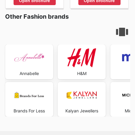
Open brochure
Open brochure
Other Fashion brands
Annabelle
H&M
Brands For Less
Kalyan Jewellers
Micha