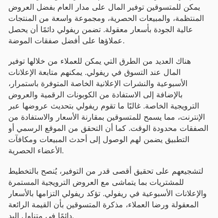
يمكن للمتسوقين توفير المال على مدار العام بفضل العروض
المنتظمة، والمبيعات الحصرية، ومجموعة واسعة من المنتجات
عالية الجودة بأسعار معقولة. تضمن ريفولي دائمًا أن يحصل
عملاؤها على أفضل صفقات الموضة.
هناك العديد من الطرق التي يمكن للعملاء من خلالها توفير
المال عند التسوق في ريفولي. يمكنهم متابعة الإعلانات
الأسبوعية والنشرات الإعلانية الخاصة المتوفرة باستمرار،
بالإضافة إلى الاستفادة من الكوبونات الرقمية والعروض
الترويجية الخاصة. غالبًا ما تقوم ريفولي بتحديث عروضها عبر
الإنترنت، مما يسمح للمتسوقين بمقارنة الأسعار والاستفادة من
الصفقات محدودة الوقت. كما أن التحقق من الموقع الرسمي أو
التطبيق يضمن لهم الوصول إلى أحدث المبيعات ومكافآت
الأعضاء الحصرية.
لتشجيعهم على تحقيق أقصى قدر من التوفير، يُنصح بالتخطيط
للمشتريات بما يتماشى مع العروض الترويجية المستمرة
والإعلانات الأسبوعية في ريفولي. تؤكد ريفولي التزامها بالأسعار
المعقولة ورضا العملاء، مذكرة المتسوقين بأن القيمة الرائعة
دائمًا في متناول اليد.