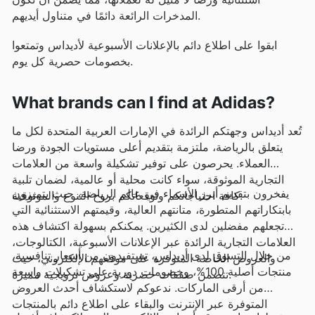
المدخرات الرائعة دائمًا في متناول أيديهم.
ابقوا على اطلاع دائم بالإعلانات الأسبوعية لأديداس وتمتعوا
بخصومات حصرية كل يوم.
What brands can I find at Adidas?
تُعد أديداس وجهتكم الرائدة في الإمارات العربية المتحدة لكل ما
يتعلق بالرياضة، ملتزمة بتقديم أعلى مستويات الجودة ورضا
العملاء. يحرصون على توفير تشكيلة واسعة من العلامات
التجارية الموثوقة، سواء كانت محلية أو عالمية، لضمان تلبية
يفخرون بتقديم أبرز الأسماء في عالم الرياضة، حيث يتميزون
كافة احتياجاتكم وتوقعاتكم بروح التنوع والموثوقية.
بابتكاراتهم المتطورة، متانتهم العالية، وقيمتهم الاستثنائية التي
تجعلهم مفضلين لدى الكثيرين. يمكنكم بسهولة اكتشاف هذه
العلامات التجارية الرائدة عبر الإعلانات الأسبوعية، الكتالوجات،
من خلال التسوق لدى أديداس، تستفيدون من أسعار تنافسية،
والعروض الخاصة المتوفرة على موقعهم الإلكتروني، حيث
منتجات أصلية 100%، وخصومات دورية على تشكيلات واسعة
تتضمن صفقات حصرية وعروض ترويجية مميزة.
من أرقى الماركات. ندعوكم لاستكشاف أحدث العروض
المتوفرة عبر الإنترنت والبقاء على اطلاع دائم بالمنتجات