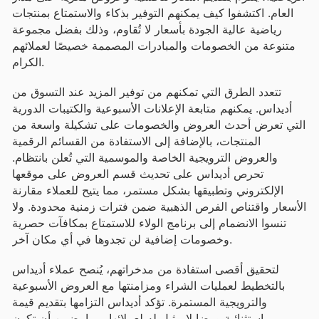
العام. اكتشفوا كيف يمكنهم التوفير بذكاء والاستمتاع بمنتجات
رياضية عالية الجودة بأسعار لا تُقاوم، وذلك بفضل مجموعة
متنوعة من الخصومات والمبادرات المصممة خصيصًا لعملائهم
الكرام.
تتعدد الطرق التي تمكنهم من توفير المزيد عند التسوق من
أديداس. يمكنهم متابعة الإعلانات الأسبوعية والكتيبات الدورية
التي تعرض أحدث العروض والخصومات على تشكيلة واسعة من
المنتجات، بالإضافة إلى الاستفادة من القسائم الرقمية
والعروض الترويجية الخاصة والموسمية التي تُعلن بانتظام.
تحرص أديداس على تحديث قسم العروض على موقعها
الإلكتروني وتطبيقها بشكل مستمر، مما يتيح للعملاء مقارنة
الأسعار واقتناص الفرص الذهبية ضمن فترات زمنية محدودة. ولا
تنسوا الانضمام إلى برنامج الولاء للاستمتاع بمكافآت حصرية
وخصومات إضافية لن تجدوها في أي مكان آخر.
لتحقيق أقصى استفادة من مدخراتهم، يُنصح عملاء أديداس
بالتخطيط لعمليات الشراء ومزامنتها مع العروض الأسبوعية
والترويجية المستمرة. تؤكد أديداس التزامها بتقديم قيمة
استثنائية ورضا لا مثيل له لعملائها، مما يضمن أن تكون