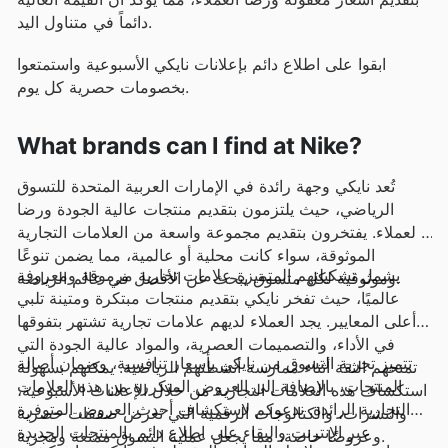
دائماً في متناول اليد.
ابقوا على اطلاع دائم بإعلانات نايكي الأسبوعية واستمتعوا
بخصومات حصرية كل يوم.
What brands can I find at Nike?
تُعد نايكي وجهة رائدة في الإمارات العربية المتحدة للتسوق
الرياضي، حيث يلتزمون بتقديم منتجات عالية الجودة ورضا
العملاء. يفتخرون بتقديم مجموعة واسعة من العلامات التجارية
الموثوقة، سواء كانت محلية أو عالمية، مما يضمن تنوعًا
يشمل تشكيلتهم المتميزة علامات تجارية مرموقة ومعروفة
وموثوقية لكل متسوق يبحث عن الأفضل في عالم الرياضة.
عالميًا، حيث تفخر نايكي بتقديم منتجات مبتكرة ومتينة تلبي
أعلى المعايير. يجد العملاء لديهم علامات تجارية تشتهر بتفوقها
في الأداء، والتصميمات العصرية، والمواد عالية الجودة التي
تتميز تجربة التسوق من نايكي بأسعار تنافسية، وضمان أصالة
تمنحهم الثقة أثناء ممارسة أنشطتهم الرياضية. يمكنهم بسهولة
المنتجات، بالإضافة إلى العروض المتكررة من هذه العلامات
استكشاف هذه العلامات التجارية من خلال الإعلانات الأسبوعية،
التجارية الرائدة. ندعوكم لاستكشاف أحدث العروض المتوفرة
والنشرات، والكتالوجات الرقمية التي تعرض صفقات حصرية
عبر الإنترنت والبقاء على اطلاع دائم بالمنتجات الجديدة
وعروضًا خاصة، مما يجعل عملية التسوق ممتعة ومجزية.