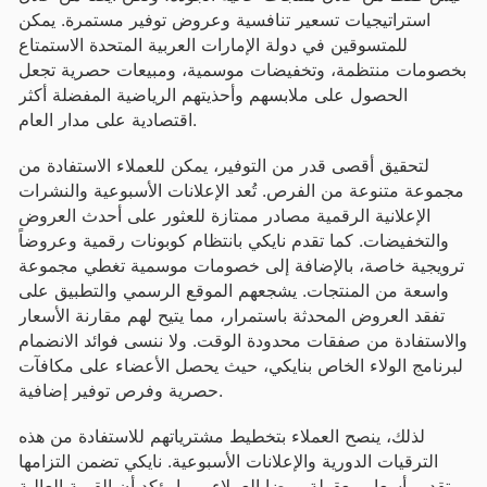
استراتيجيات تسعير تنافسية وعروض توفير مستمرة. يمكن
للمتسوقين في دولة الإمارات العربية المتحدة الاستمتاع
بخصومات منتظمة، وتخفيضات موسمية، ومبيعات حصرية تجعل
الحصول على ملابسهم وأحذيتهم الرياضية المفضلة أكثر
اقتصادية على مدار العام.
لتحقيق أقصى قدر من التوفير، يمكن للعملاء الاستفادة من
مجموعة متنوعة من الفرص. تُعد الإعلانات الأسبوعية والنشرات
الإعلانية الرقمية مصادر ممتازة للعثور على أحدث العروض
والتخفيضات. كما تقدم نايكي بانتظام كوبونات رقمية وعروضاً
ترويجية خاصة، بالإضافة إلى خصومات موسمية تغطي مجموعة
واسعة من المنتجات. يشجعهم الموقع الرسمي والتطبيق على
تفقد العروض المحدثة باستمرار، مما يتيح لهم مقارنة الأسعار
والاستفادة من صفقات محدودة الوقت. ولا ننسى فوائد الانضمام
لبرنامج الولاء الخاص بنايكي، حيث يحصل الأعضاء على مكافآت
حصرية وفرص توفير إضافية.
لذلك، ينصح العملاء بتخطيط مشترياتهم للاستفادة من هذه
الترقيات الدورية والإعلانات الأسبوعية. نايكي تضمن التزامها
بتقديم أسعار معقولة ورضا العملاء، مما يؤكد أن القيمة العالية